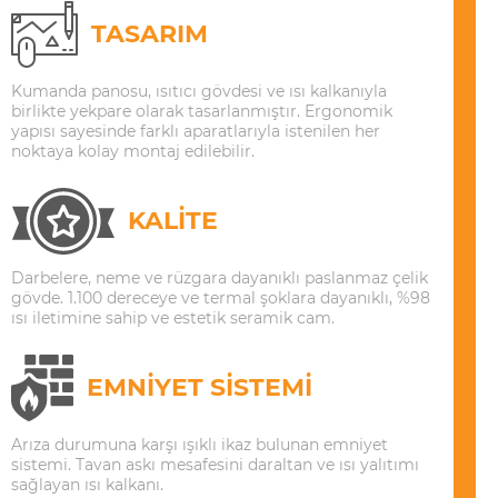
TASARIM
Kumanda panosu, ısıtıcı gövdesi ve ısı kalkanıyla
birlikte yekpare olarak tasarlanmıştır. Ergonomik
yapısı sayesinde farklı aparatlarıyla istenilen her
noktaya kolay montaj edilebilir.
KALİTE
Darbelere, neme ve rüzgara dayanıklı paslanmaz çelik
gövde. 1.100 dereceye ve termal şoklara dayanıklı, %98
ısı iletimine sahip ve estetik seramik cam.
EMNİYET SİSTEMİ
Arıza durumuna karşı ışıklı ikaz bulunan emniyet
sistemi. Tavan askı mesafesini daraltan ve ısı yalıtımı
sağlayan ısı kalkanı.