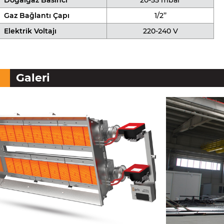
Doğalgaz Basıncı
20-55 mbar
Gaz Bağlantı Çapı
1/2’’
Elektrik Voltajı
220-240 V
Galeri