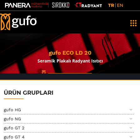
TR
EN
gufo ECO LD 20
Seramik Plakalı Radyant Isıtıcı
ÜRÜN GRUPLARI
gufo HG
gufo NG
gufo GT 2
gufo GT 4