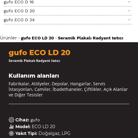
gufo ECO D 16
gufo ECO D 20
gufo ECO D 24
Ürünler
-
-
gufo ECO LD 20
Seramik Plakalı Radyant Isıtıcı
gufo ECO LD 20
Seramik Plakalı Radyant Isıtıcı
Kullanım alanları
Fabrikalar, Atölyeler, Depolar, Hangarlar, Servis
İstasyonları, Camiler, İbadethaneler, Çiftlikler, Açık Alanlar
ve Diğer Tesisler
Cihaz
:
gufo
Model
:
ECO LD 20
Yakıt Tipi
:
Doğalgaz, LPG