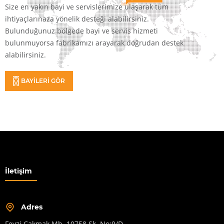
Size en yakın bayi ve servislerimize ulaşarak tüm
ihtiyaçlarınaza yönelik desteği alabilirsiniz.
Bulunduğunuz bölgede bayi ve servis hizmeti
bulunmuyorsa fabrikamızı arayarak doğrudan destek
alabilirsiniz.
BAYİLERİ GÖR
İletişim
Adres
Fevzi Çakmak Mh. 10758 Sk. No:9/D