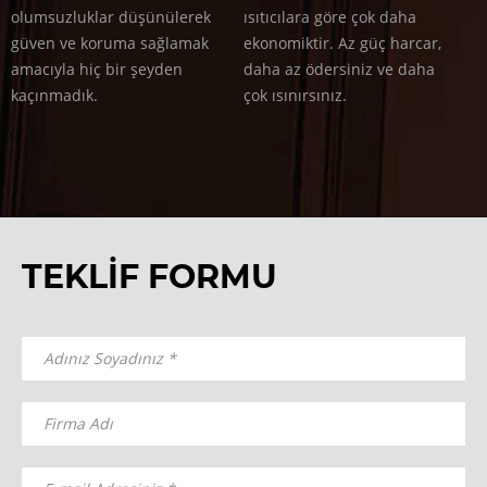
olumsuzluklar düşünülerek
ısıtıcılara göre çok daha
güven ve koruma sağlamak
ekonomiktir. Az güç harcar,
amacıyla hiç bir şeyden
daha az ödersiniz ve daha
kaçınmadık.
çok ısınırsınız.
TEKLİF FORMU