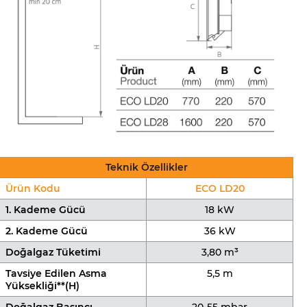
Teknik Özellikler
Ürün Kodu
ECO LD20
1. Kademe Gücü
18 kW
2. Kademe Gücü
36 kW
Doğalgaz Tüketimi
3,80 m³
Tavsiye Edilen Asma
5,5 m
Yüksekliği**(H)