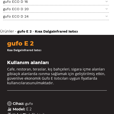
gufo ECO D 16
gufo ECO D 20
gufo ECO D 24
Ürünler
-
-
gufo E 2
Kısa DalgaInfrared Isıtıcı
gufo E 2
Kısa DalgaInfrared Isıtıcı
Kullanım alanları
Cafe, restoran, teraslar, kış bahçeleri, sigara içme alanları
gibiaçık alanlarda ısınma sağlamak için geliştirilmiş etkin,
güvenlive ekonomik Gufo E Isıtıcıları uygun fiyatlarda
kullanıcılarasunulmaktadır.
Cihaz
:
gufo
Model
:
E 2