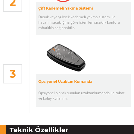
2
Çift Kademeli Yakma Sistemi
Düşük veya yüksek kademeli yakma sistemi ile
havanın sıcaklığına göre istenilen sıcaklık konforu
rahatlıkla sağlanabilir.
3
Opsiyonel Uzaktan Kumanda
Opsiyonel olarak sunulan uzaktankumanda ile rahat
ve kolay kullanım.
Teknik Özellikler