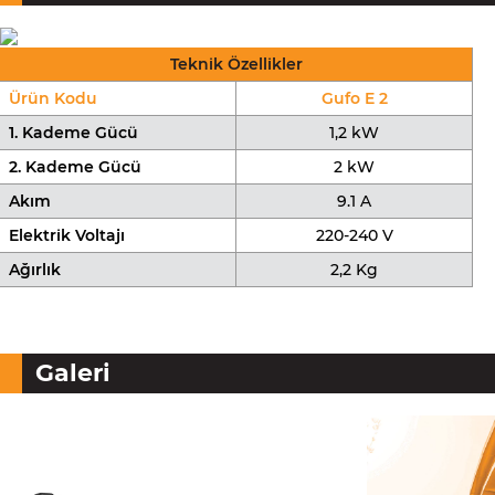
Teknik Özellikler
Ürün Kodu
Gufo E 2
1. Kademe Gücü
1,2 kW
2. Kademe Gücü
2 kW
Akım
9.1 A
Elektrik Voltajı
220-240 V
Ağırlık
2,2 Kg
Galeri