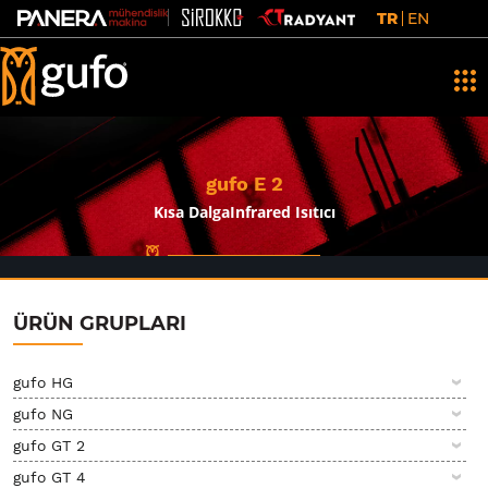
TR
EN
gufo E 2
Kısa DalgaInfrared Isıtıcı
ÜRÜN GRUPLARI
gufo HG
gufo NG
gufo GT 2
gufo GT 4