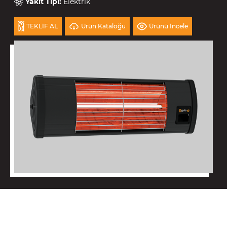
Yakıt Tipi
:
Elektrik
Ürün Kataloğu
Ürünü İncele
TEKLİF AL