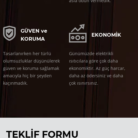
asla ödün vermedik.
GÜVEN ve
EKONOMİK
KORUMA
Tasarlanırken her türlü
Günümüzde elektrikli
olumsuzluklar düşünülerek
ısıtıcılara göre çok daha
güven ve koruma sağlamak
ekonomiktir. Az güç harcar,
amacıyla hiç bir şeyden
daha az ödersiniz ve daha
kaçınmadık.
çok ısınırsınız.
TEKLİF FORMU