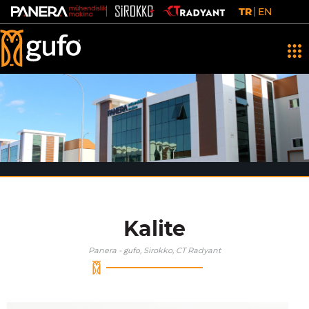
TR
EN
Kalite
Panera -
, Sirokko, CT Radyant
gufo