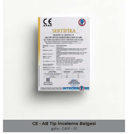
CE - AB Tip İnceleme Belgesi
- GAR - 01
gufo