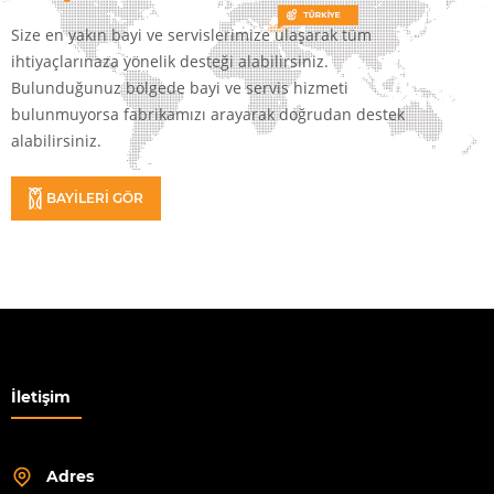
Size en yakın bayi ve servislerimize ulaşarak tüm
ihtiyaçlarınaza yönelik desteği alabilirsiniz.
Bulunduğunuz bölgede bayi ve servis hizmeti
bulunmuyorsa fabrikamızı arayarak doğrudan destek
alabilirsiniz.
BAYİLERİ GÖR
İletişim
Adres