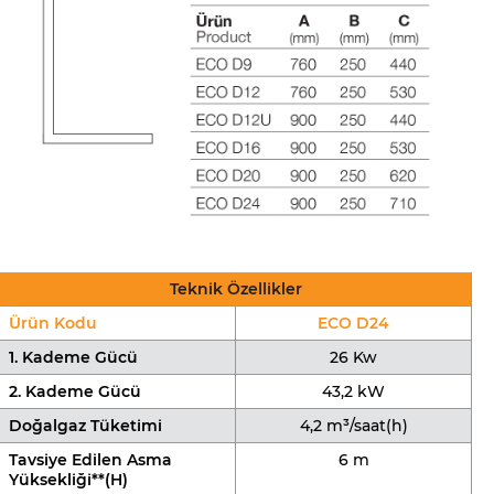
Teknik Özellikler
Ürün Kodu
ECO D24
1. Kademe Gücü
26 Kw
2. Kademe Gücü
43,2 kW
Doğalgaz Tüketimi
4,2 m³/saat(h)
Tavsiye Edilen Asma
6 m
Yüksekliği**(H)