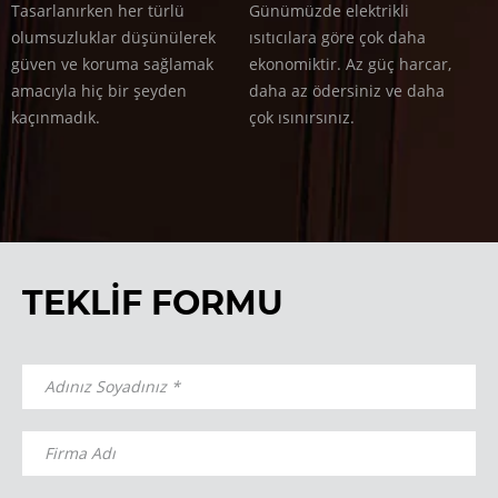
Tasarlanırken her türlü
Günümüzde elektrikli
olumsuzluklar düşünülerek
ısıtıcılara göre çok daha
güven ve koruma sağlamak
ekonomiktir. Az güç harcar,
amacıyla hiç bir şeyden
daha az ödersiniz ve daha
kaçınmadık.
çok ısınırsınız.
TEKLİF FORMU