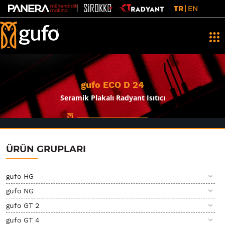
TR
EN
gufo ECO D 24
Seramik Plakalı Radyant Isıtıcı
ÜRÜN GRUPLARI
gufo HG
gufo NG
gufo GT 2
gufo GT 4