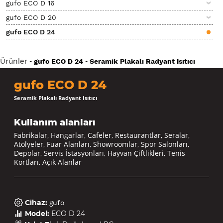
gufo ECO D 16
gufo ECO D 20
gufo ECO D 24
Ürünler
-
-
gufo ECO D 24
Seramik Plakalı Radyant Isıtıcı
gufo ECO D 24
Seramik Plakalı Radyant Isıtıcı
Kullanım alanları
Fabrikalar, Hangarlar, Cafeler, Restaurantlar, Seralar,
Atölyeler, Fuar Alanları, Showroomlar, Spor Salonları,
Depolar, Servis İstasyonları, Hayvan Çiftlikleri, Tenis
Kortları, Açık Alanlar
Cihaz
:
gufo
Model
:
ECO D 24