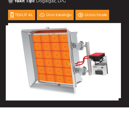
Yakıt Tipi
:
Doğalgaz, LPG
Ürün Kataloğu
Ürünü İncele
TEKLİF AL