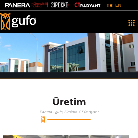
TR
EN
Üretim
Panera -
, Sirokko, CT Radyant
gufo