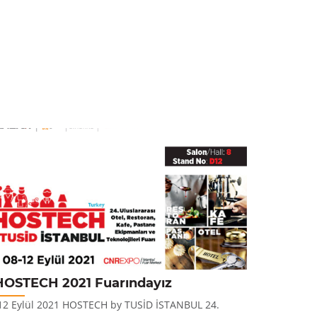
HOSTECH 2021 Fuarındayız
Yeni Ü
12 Eylül 2021 HOSTECH by TUSİD İSTANBUL 24.
Panera CT Pro