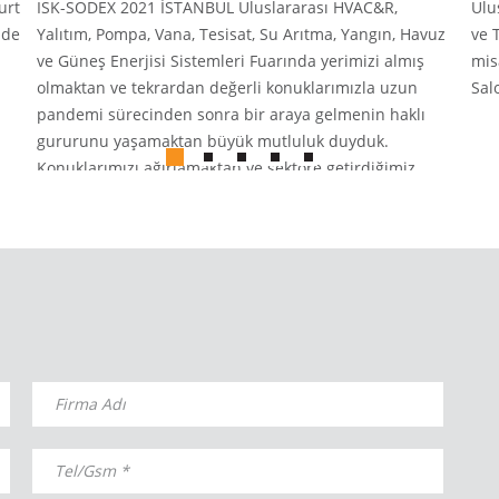
urt
ISK-SODEX 2021 İSTANBUL Uluslararası HVAC&R,
Ulu
nde
Yalıtım, Pompa, Vana, Tesisat, Su Arıtma, Yangın, Havuz
ve 
ve Güneş Enerjisi Sistemleri Fuarında yerimizi almış
mis
olmaktan ve tekrardan değerli konuklarımızla uzun
Sal
pandemi sürecinden sonra bir araya gelmenin haklı
gururunu yaşamaktan büyük mutluluk duyduk.
Konuklarımızı ağırlamaktan ve sektöre getirdiğimiz
yenilikleri paylaşmaktan büyük keyif aldığımız bu
organizasyonda yanımızda olan ve ilgi gösteren tüm
ziyaretçilerimize teşekkür ederiz.