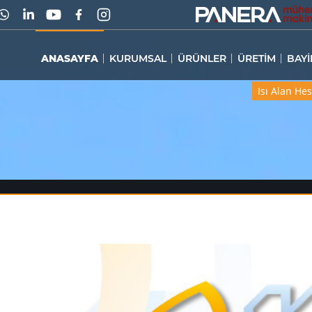
ANASAYFA
KURUMSAL
ÜRÜNLER
ÜRETİM
BAYİ
Isı Alan H
Isı Alan H