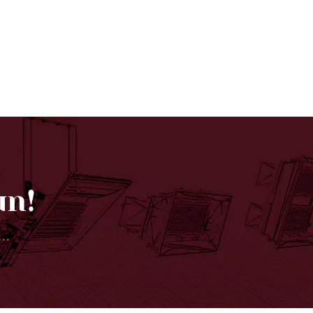
un!
...