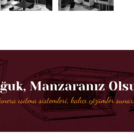
ğuk, Manzaranız Ols
anera ısıtma sistemleri, kalıcı çözümler sunar