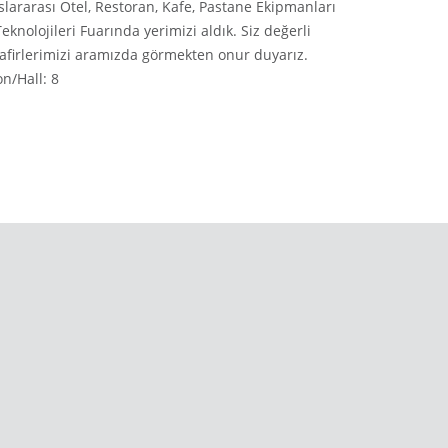
slararası Otel, Restoran, Kafe, Pastane Ekipmanları
brülör ile ç
Teknolojileri Fuarında yerimizi aldık. Siz değerli
devam ediyo
afirlerimizi aramızda görmekten onur duyarız.
on/Hall: 8