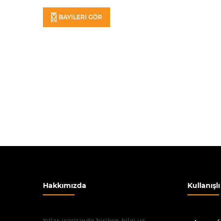
BAYİLERİ GÖR
Hakkımızda
Kullanışl
Yıllar içerisinde biriken bilgi ve